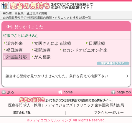
HOME
島根県
鹿足郡津和野町
白内障日帰り手術(外国語対応)の病院・クリニックを検索 結果一覧
0
件 見つかりました
特徴でさらに絞り込む
漢方外来
女医さんによる診療
日曜診療
祝日診療
夜間診療
セカンドオピニオン外来
外国語対応
がん相談
該当する登録が見つかりませんでした。条件を変えて検索下さい
戻る
home
page top
医療専門 求人・採用｜メディコジョブズ｜クリニック 歯科医院 調剤薬局
運営会社情報
|
プライバシーポリシー
©メディココンサルティング All Rights Reserved.