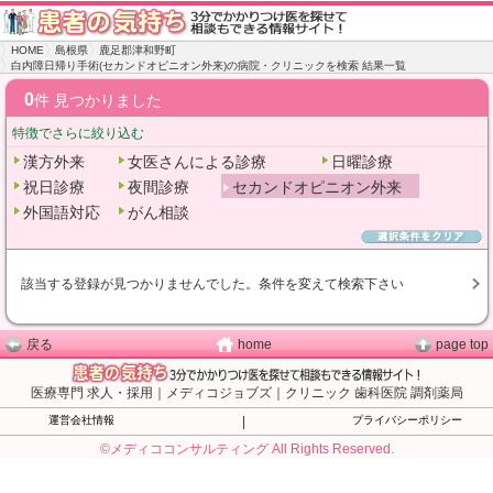
HOME
島根県
鹿足郡津和野町
白内障日帰り手術(セカンドオピニオン外来)の病院・クリニックを検索 結果一覧
0
件 見つかりました
特徴でさらに絞り込む
漢方外来
女医さんによる診療
日曜診療
祝日診療
夜間診療
セカンドオピニオン外来
外国語対応
がん相談
該当する登録が見つかりませんでした。条件を変えて検索下さい
戻る
home
page top
医療専門 求人・採用｜メディコジョブズ｜クリニック 歯科医院 調剤薬局
運営会社情報
|
プライバシーポリシー
©メディココンサルティング All Rights Reserved.