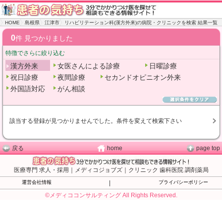
HOME
島根県
江津市
リハビリテーション科(漢方外来)の病院・クリニックを検索 結果一覧
0
件 見つかりました
特徴でさらに絞り込む
漢方外来
女医さんによる診療
日曜診療
祝日診療
夜間診療
セカンドオピニオン外来
外国語対応
がん相談
該当する登録が見つかりませんでした。条件を変えて検索下さい
戻る
home
page top
医療専門 求人・採用｜メディコジョブズ｜クリニック 歯科医院 調剤薬局
運営会社情報
|
プライバシーポリシー
©メディココンサルティング All Rights Reserved.