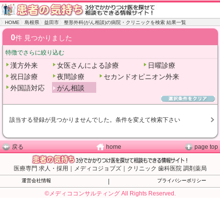
HOME
島根県
益田市
整形外科(がん相談)の病院・クリニックを検索 結果一覧
0
件 見つかりました
特徴でさらに絞り込む
漢方外来
女医さんによる診療
日曜診療
祝日診療
夜間診療
セカンドオピニオン外来
外国語対応
がん相談
該当する登録が見つかりませんでした。条件を変えて検索下さい
戻る
home
page top
医療専門 求人・採用｜メディコジョブズ｜クリニック 歯科医院 調剤薬局
運営会社情報
|
プライバシーポリシー
©メディココンサルティング All Rights Reserved.