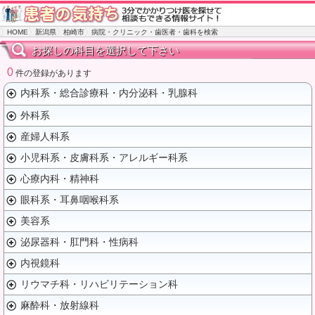
HOME
新潟県
柏崎市
病院・クリニック・歯医者・歯科を検索
お探しの科目を選択して下さい
0
件の登録があります
内科系・総合診療科・内分泌科・乳腺科
外科系
産婦人科系
小児科系・皮膚科系・アレルギー科系
心療内科・精神科
眼科系・耳鼻咽喉科系
美容系
泌尿器科・肛門科・性病科
内視鏡科
リウマチ科・リハビリテーション科
麻酔科・放射線科