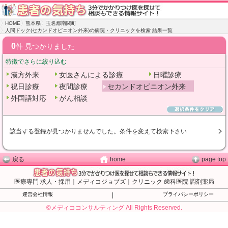
HOME
熊本県
玉名郡南関町
人間ドック(セカンドオピニオン外来)の病院・クリニックを検索 結果一覧
0
件 見つかりました
特徴でさらに絞り込む
漢方外来
女医さんによる診療
日曜診療
祝日診療
夜間診療
セカンドオピニオン外来
外国語対応
がん相談
該当する登録が見つかりませんでした。条件を変えて検索下さい
戻る
home
page top
医療専門 求人・採用｜メディコジョブズ｜クリニック 歯科医院 調剤薬局
運営会社情報
|
プライバシーポリシー
©メディココンサルティング All Rights Reserved.