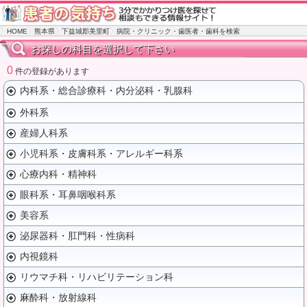
HOME
熊本県
下益城郡美里町
病院・クリニック・歯医者・歯科を検索
お探しの科目を選択して下さい
0
件の登録があります
内科系・総合診療科・内分泌科・乳腺科
外科系
産婦人科系
小児科系・皮膚科系・アレルギー科系
心療内科・精神科
眼科系・耳鼻咽喉科系
美容系
泌尿器科・肛門科・性病科
内視鏡科
リウマチ科・リハビリテーション科
麻酔科・放射線科