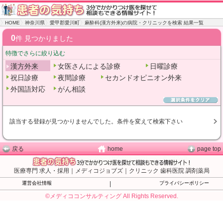
HOME
神奈川県
愛甲郡愛川町
麻酔科(漢方外来)の病院・クリニックを検索 結果一覧
0
件 見つかりました
特徴でさらに絞り込む
漢方外来
女医さんによる診療
日曜診療
祝日診療
夜間診療
セカンドオピニオン外来
外国語対応
がん相談
該当する登録が見つかりませんでした。条件を変えて検索下さい
戻る
home
page top
医療専門 求人・採用｜メディコジョブズ｜クリニック 歯科医院 調剤薬局
運営会社情報
|
プライバシーポリシー
©メディココンサルティング All Rights Reserved.