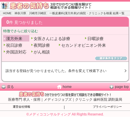
HOME
神奈川県
川崎市川崎区
一般皮膚科(漢方外来)の病院・クリニックを検索 結果一覧
0
件 見つかりました
特徴でさらに絞り込む
漢方外来
女医さんによる診療
日曜診療
祝日診療
夜間診療
セカンドオピニオン外来
外国語対応
がん相談
該当する登録が見つかりませんでした。条件を変えて検索下さい
戻る
home
page top
医療専門 求人・採用｜メディコジョブズ｜クリニック 歯科医院 調剤薬局
運営会社情報
|
プライバシーポリシー
©メディココンサルティング All Rights Reserved.