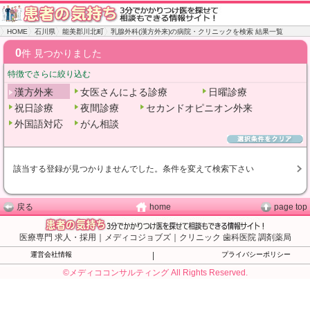
HOME
石川県
能美郡川北町
乳腺外科(漢方外来)の病院・クリニックを検索 結果一覧
0
件 見つかりました
特徴でさらに絞り込む
漢方外来
女医さんによる診療
日曜診療
祝日診療
夜間診療
セカンドオピニオン外来
外国語対応
がん相談
該当する登録が見つかりませんでした。条件を変えて検索下さい
戻る
home
page top
医療専門 求人・採用｜メディコジョブズ｜クリニック 歯科医院 調剤薬局
運営会社情報
|
プライバシーポリシー
©メディココンサルティング All Rights Reserved.