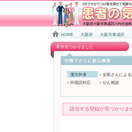
大阪府大阪市東成区の内分泌科
HOME
大阪府
大阪市東成区
0
件見つかりました
漢方外来
女医さんによる
外国語対応
がん相談
該当する登録が見つかりま