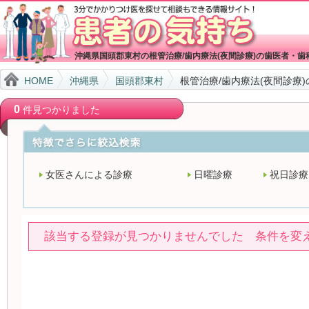
沖縄県国頭郡東村の根管治療/歯内療法(夜間診療)の歯医者・歯
HOME
沖縄県
国頭郡東村
根管治療/歯内療法(夜間診療
0
件見つかりました
女医さんによる診療
日曜診療
祝日診療
該当する登録が見つかりませんでした 条件を