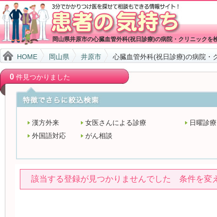
岡山県井原市の心臓血管外科(祝日診療)の病院・クリニックを
HOME
岡山県
井原市
心臓血管外科(祝日診療)の病院・
0
件見つかりました
漢方外来
女医さんによる診療
日曜診療
外国語対応
がん相談
該当する登録が見つかりませんでした 条件を