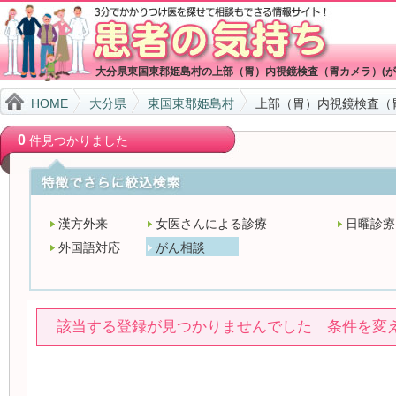
大分県東国東郡姫島村の上部（胃）内視鏡検査（胃カメラ）(が
HOME
大分県
東国東郡姫島村
上部（胃）内視鏡検査（
0
件見つかりました
漢方外来
女医さんによる診療
日曜診療
外国語対応
がん相談
該当する登録が見つかりませんでした 条件を