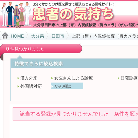
大分県日田市の上部（胃）内視鏡検査（胃カメラ）(がん相談)
HOME
大分県
日田市
上部（胃）内視鏡検査（胃カメラ）
0
件見つかりました
漢方外来
女医さんによる診療
日曜診療
外国語対応
がん相談
該当する登録が見つかりませんでした 条件を