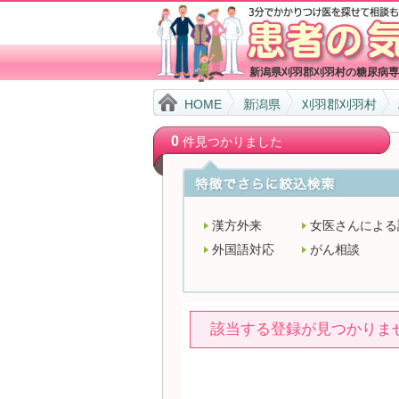
新潟県刈羽郡刈羽村の糖尿病専
HOME
新潟県
刈羽郡刈羽村
0
件見つかりました
漢方外来
女医さんによる
外国語対応
がん相談
該当する登録が見つかりま