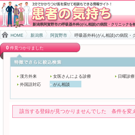
新潟県阿賀野市の呼吸器外科(がん相談)の病院・クリニックを
HOME
新潟県
阿賀野市
呼吸器外科(がん相談)の病院・
0
件見つかりました
漢方外来
女医さんによる診療
日曜診療
外国語対応
がん相談
該当する登録が見つかりませんでした 条件を