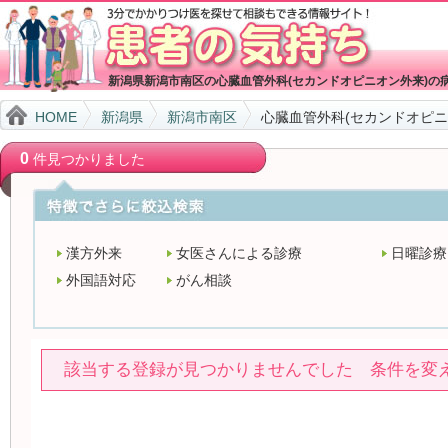
新潟県新潟市南区の心臓血管外科(セカンドオピニオン外来)の
HOME
新潟県
新潟市南区
心臓血管外科(セカンドオピニ
0
件見つかりました
漢方外来
女医さんによる診療
日曜診療
外国語対応
がん相談
該当する登録が見つかりませんでした 条件を