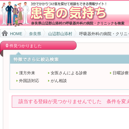
奈良県山辺郡山添村の呼吸器外科の病院・クリニックを検索
HOME
奈良県
山辺郡山添村
呼吸器外科の病院・クリニ
0
件見つかりました
漢方外来
女医さんによる診療
日曜診療
外国語対応
がん相談
該当する登録が見つかりませんでした 条件を