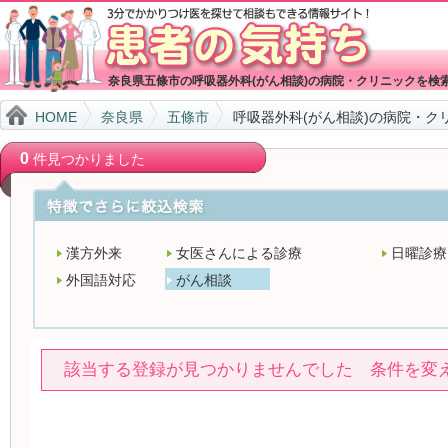
奈良県五條市の呼吸器外科(がん相談)の病院・クリニックを検
HOME
奈良県
五條市
呼吸器外科(がん相談)の病院・ク
0
件見つかりました
漢方外来
女医さんによる診療
日曜診療
外国語対応
がん相談
該当する登録が見つかりませんでした 条件を