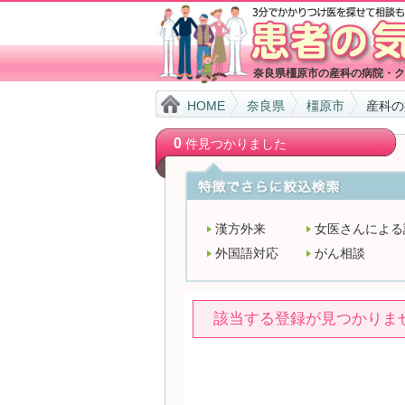
奈良県橿原市の産科の病院・ク
HOME
奈良県
橿原市
産科の
0
件見つかりました
漢方外来
女医さんによる
外国語対応
がん相談
該当する登録が見つかりま