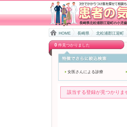
長崎県北松浦郡江迎町の小児歯
HOME
長崎県
北松浦郡江迎町
0
件見つかりました
女医さんによる診療
該当する登録が見つかりま