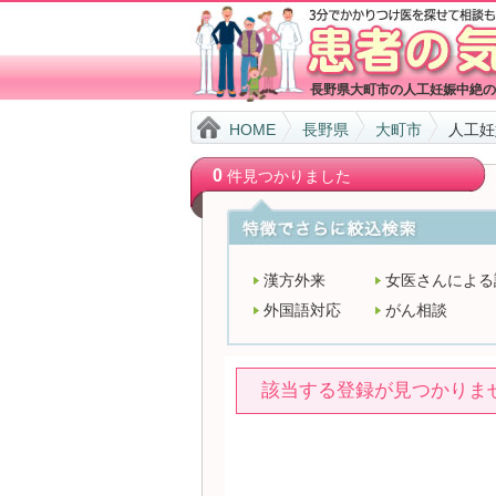
長野県大町市の人工妊娠中絶の
HOME
長野県
大町市
人工妊
0
件見つかりました
漢方外来
女医さんによる
外国語対応
がん相談
該当する登録が見つかりま