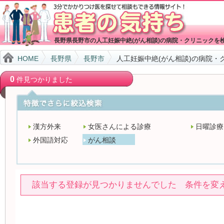
長野県長野市の人工妊娠中絶(がん相談)の病院・クリニックを
HOME
長野県
長野市
人工妊娠中絶(がん相談)の病院・
0
件見つかりました
漢方外来
女医さんによる診療
日曜診療
外国語対応
がん相談
該当する登録が見つかりませんでした 条件を