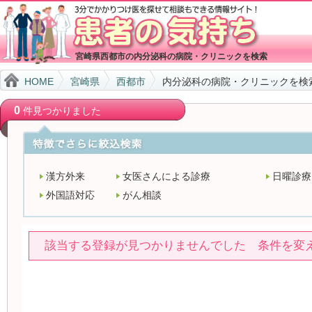
宮崎県西都市の内分泌科の病院・クリニックを検索
HOME
宮崎県
西都市
内分泌科の病院・クリニックを検
0
件見つかりました
漢方外来
女医さんによる診療
日曜診療
外国語対応
がん相談
該当する登録が見つかりませんでした 条件を