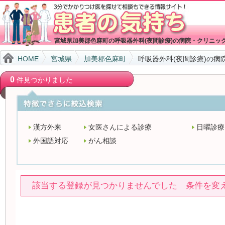
宮城県加美郡色麻町の呼吸器外科(夜間診療)の病院・クリニッ
HOME
宮城県
加美郡色麻町
呼吸器外科(夜間診療)の病
0
件見つかりました
漢方外来
女医さんによる診療
日曜診療
外国語対応
がん相談
該当する登録が見つかりませんでした 条件を