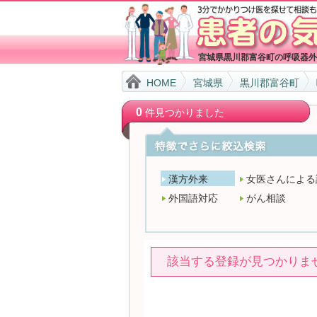
宮城県黒川郡富谷町の呼吸器外
HOME
宮城県
黒川郡富谷町
0
件見つかりました
漢方外来
女医さんによる
外国語対応
がん相談
該当する登録が見つかりま