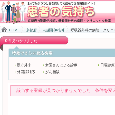
京都府与謝郡伊根町の呼吸器外科の病院・クリニックを検索
HOME
京都府
与謝郡伊根町
呼吸器外科の病院・クリニ
0
件見つかりました
漢方外来
女医さんによる診療
日曜診療
外国語対応
がん相談
該当する登録が見つかりませんでした 条件を