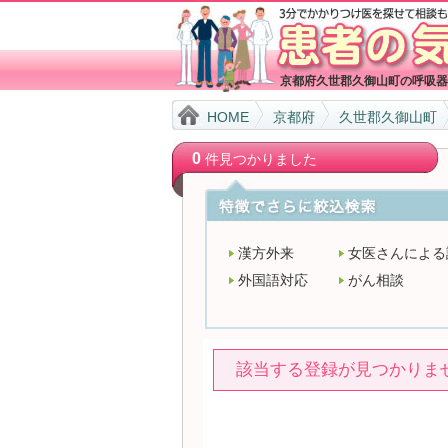
京都府久世郡久御山町の呼吸器
HOME
京都府
久世郡久御山町
0
件見つかりました
漢方外来
女医さんによる
外国語対応
がん相談
該当する登録が見つかりま