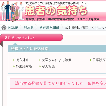
熊本県八代郡氷川町の放射線科の病院・クリニックを検索
HOME
熊本県
八代郡氷川町
放射線科の病院・クリニッ
0
件見つかりました
漢方外来
女医さんによる診療
日曜診療
外国語対応
がん相談
該当する登録が見つかりませんでした 条件を