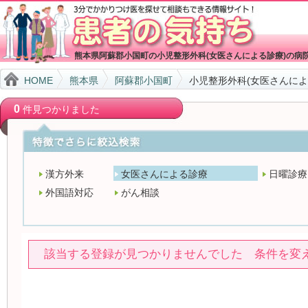
熊本県阿蘇郡小国町の小児整形外科(女医さんによる診療)の病
HOME
熊本県
阿蘇郡小国町
小児整形外科(女医さんによ
0
件見つかりました
漢方外来
女医さんによる診療
日曜診療
外国語対応
がん相談
該当する登録が見つかりませんでした 条件を