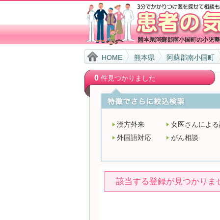
熊本県阿蘇郡南小国町の小児整
HOME
熊本県
阿蘇郡南小国町
0
件見つかりました
漢方外来
女医さんによる
外国語対応
がん相談
該当する登録が見つかりま