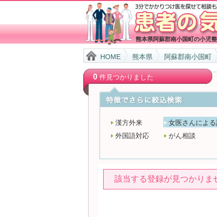
熊本県阿蘇郡南小国町の小児整
HOME
熊本県
阿蘇郡南小国町
0
件見つかりました
漢方外来
女医さんによる
外国語対応
がん相談
該当する登録が見つかりま