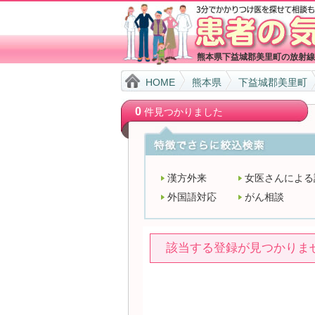
熊本県下益城郡美里町の放射線
HOME
熊本県
下益城郡美里町
0
件見つかりました
漢方外来
女医さんによる
外国語対応
がん相談
該当する登録が見つかりま