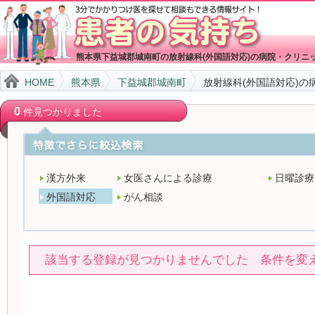
熊本県下益城郡城南町の放射線科(外国語対応)の病院・クリニ
HOME
熊本県
下益城郡城南町
放射線科(外国語対応)の
0
件見つかりました
漢方外来
女医さんによる診療
日曜診療
外国語対応
がん相談
該当する登録が見つかりませんでした 条件を