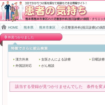
熊本県熊本市東区の小児整形外科(祝日診療)の病院・クリニッ
HOME
熊本県
熊本市東区
小児整形外科(祝日診療)の病
0
件見つかりました
漢方外来
女医さんによる診療
日曜診療
外国語対応
がん相談
該当する登録が見つかりませんでした 条件を