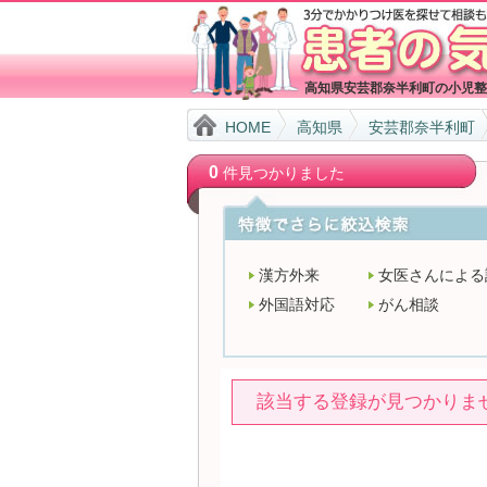
高知県安芸郡奈半利町の小児整
HOME
高知県
安芸郡奈半利町
0
件見つかりました
漢方外来
女医さんによる
外国語対応
がん相談
該当する登録が見つかりま