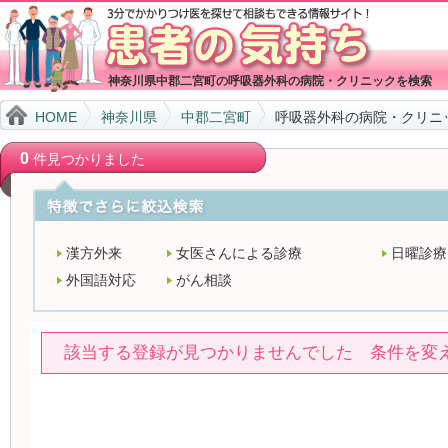
神奈川県中郡二宮町の呼吸器外科の病院・クリニックを検索
HOME
神奈川県
中郡二宮町
呼吸器外科の病院・クリニ
0
件見つかりました
漢方外来
女医さんによる診療
日曜診療
外国語対応
がん相談
該当する登録が見つかりませんでした 条件を