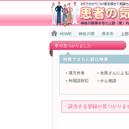
神奈川県厚木市の上部（胃）内
HOME
神奈川県
厚木市
上部
0
件見つかりました
漢方外来
女医さんによる
外国語対応
がん相談
該当する登録が見つかりま