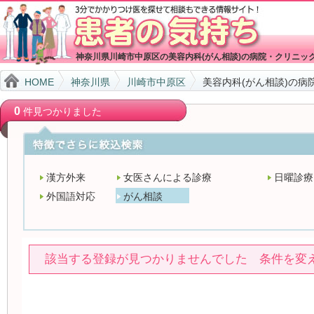
神奈川県川崎市中原区の美容内科(がん相談)の病院・クリニッ
HOME
神奈川県
川崎市中原区
美容内科(がん相談)の病
0
件見つかりました
漢方外来
女医さんによる診療
日曜診療
外国語対応
がん相談
該当する登録が見つかりませんでした 条件を