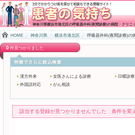
神奈川県横浜市港北区の呼吸器外科(夜間診療)の病院・クリニ
HOME
神奈川県
横浜市港北区
呼吸器外科(夜間診療)の
0
件見つかりました
漢方外来
女医さんによる診療
日曜診療
外国語対応
がん相談
該当する登録が見つかりませんでした 条件を