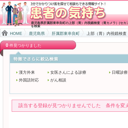
鹿児島県肝属郡東串良町の上部（胃）内視鏡検査（胃カメラ）(セカ
を検索
HOME
鹿児島県
肝属郡東串良町
上部（胃）内視鏡検査
0
件見つかりました
漢方外来
女医さんによる診療
日曜診療
外国語対応
がん相談
該当する登録が見つかりませんでした 条件を