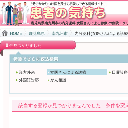
鹿児島県南九州市の内分泌科(女医さんによる診療)の病院・ク
HOME
鹿児島県
南九州市
内分泌科(女医さんによる診療
0
件見つかりました
漢方外来
女医さんによる診療
日曜診療
外国語対応
がん相談
該当する登録が見つかりませんでした 条件を