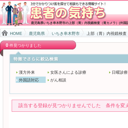
鹿児島県いちき串木野市の上部（胃）内視鏡検査（胃カメラ）(外国
HOME
鹿児島県
いちき串木野市
上部（胃）内視鏡検査
0
件見つかりました
漢方外来
女医さんによる診療
日曜診療
外国語対応
がん相談
該当する登録が見つかりませんでした 条件を