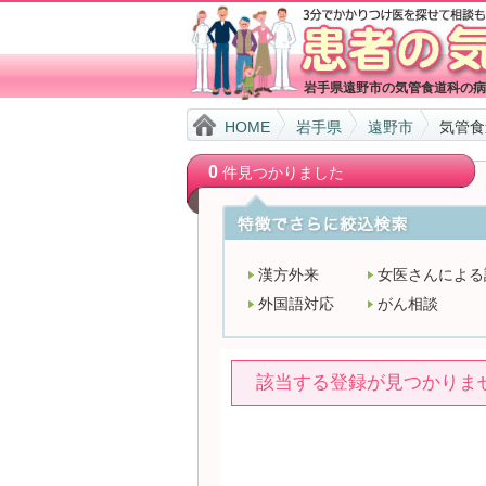
岩手県遠野市の気管食道科の病
HOME
岩手県
遠野市
気管食
0
件見つかりました
漢方外来
女医さんによる
外国語対応
がん相談
該当する登録が見つかりま