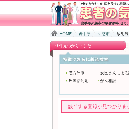
岩手県久慈市の放射線科(セカ
HOME
岩手県
久慈市
放射線
0
件見つかりました
漢方外来
女医さんによる
外国語対応
がん相談
該当する登録が見つかりま