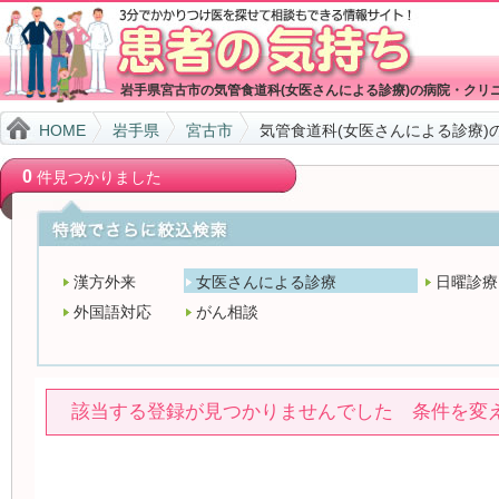
岩手県宮古市の気管食道科(女医さんによる診療)の病院・クリ
HOME
岩手県
宮古市
気管食道科(女医さんによる診療)
0
件見つかりました
漢方外来
女医さんによる診療
日曜診療
外国語対応
がん相談
該当する登録が見つかりませんでした 条件を