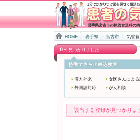
岩手県宮古市の気管食道科の病
HOME
岩手県
宮古市
気管食
0
件見つかりました
漢方外来
女医さんによる
外国語対応
がん相談
該当する登録が見つかりま