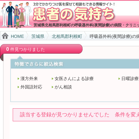
茨城県北相馬郡利根町の呼吸器外科(夜間診療)の病院・クリニ
HOME
茨城県
北相馬郡利根町
呼吸器外科(夜間診療)の
0
件見つかりました
漢方外来
女医さんによる診療
日曜診療
外国語対応
がん相談
該当する登録が見つかりませんでした 条件を