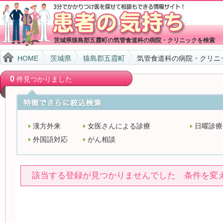
茨城県猿島郡五霞町の気管食道科の病院・クリニックを検索
HOME
茨城県
猿島郡五霞町
気管食道科の病院・クリニ
0
件見つかりました
漢方外来
女医さんによる診療
日曜診療
外国語対応
がん相談
該当する登録が見つかりませんでした 条件を